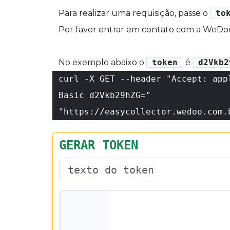
Para realizar uma requisição, passe o
to
Por favor entrar em contato com a WeDoo
No exemplo abaixo o
token
é
d2Vkb2
curl -X GET --header "Accept: app
Basic d2Vkb29hZG="
"https://easycollector.wedoo.com.
GERAR TOKEN