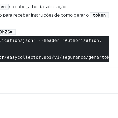
ken
no cabeçalho da solicitação.
 para receber instruções de como gerar o
token
9hZG=
lication/json" --header "Authorization:
br/easycollector.api/v1/seguranca/gerartoken"