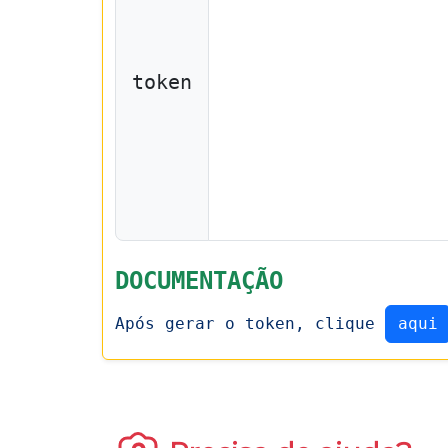
token
DOCUMENTAÇÃO
Após gerar o token, clique